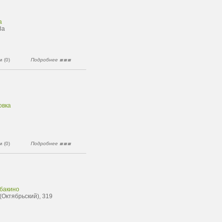
а
3а
 (0)
Подробнее
овка
 (0)
Подробнее
ьбакино
(Октябрьский), 319