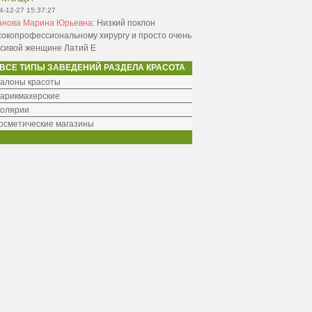
4-12-27 15:37:27
анова Марина Юрьевна
:
Низкий поклон
сокопрофессиональному хирургу и просто очень
асивой женщине Латий Е
ВСЕ ТИПЫ ЗАВЕДЕНИЙ РАЗДЕЛА КРАСОТА
алоны красоты
арикмахерские
олярии
осметические магазины