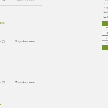
202
Ив
вы
кр
овка
С
П
С
 (0)
Подробнее
К
, 19
 (0)
Подробнее
а