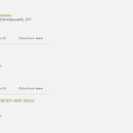
ьбакино
(Октябрьский), 257
 (0)
Подробнее
а
 (0)
Подробнее
"BODY AND SOUL"
а