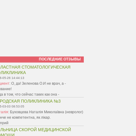
ПОСЛЕДНИЕ ОТЗЫВЫ
ЛАСТНАЯ СТОМАТОЛОГИЧЕСКАЯ
ЛИКЛИНИКА
6-05-26 14:44:13
циент
:
О, да! Зеленова О.И не врач, а -
вание!
а в том, что сейчас таких как она -
РОДСКАЯ ПОЛИКЛИНИКА №3
5-03-03 08:53:05
талія
:
Буховцева Наталія Миколаївна (невролог)
онче не компетентна, як лікар.
 прий
ЛЬНИЦА СКОРОЙ МЕДИЦИНСКОЙ
ОМОЩИ