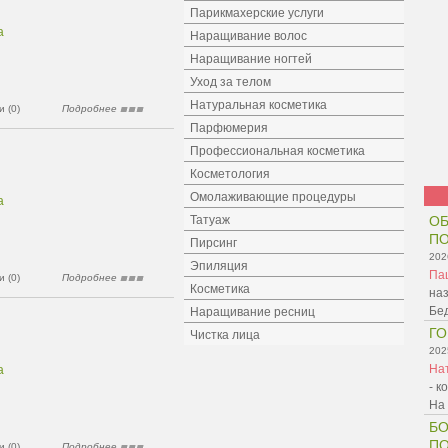
Парикмахерские услуги
а
Наращивание волос
Наращивание ногтей
Уход за телом
Натуральная косметика
 (0)
Подробнее
Парфюмерия
Профессиональная косметика
Косметология
Омолаживающие процедуры
а
Татуаж
ОБ
ПО
Пирсинг
202
Эпиляция
Па
 (0)
Подробнее
Косметика
наз
Бед
Наращивание ресниц
ГО
Чистка лица
202
На
а
- к
На
БО
П
 (0)
Подробнее