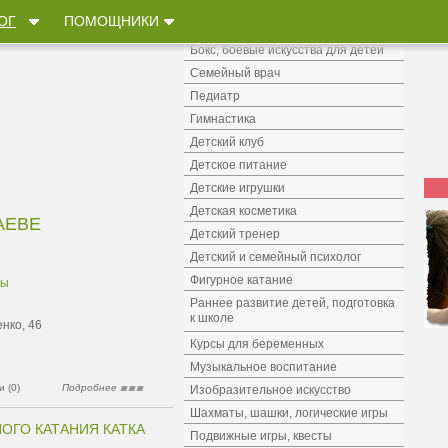
Танцы для детей
ОГ
ПОМОЩНИКИ
Аквааэробика, плавание
Бокс, боевые искусства для детей
Семейный врач
Педиатр
Гимнастика
Детский клуб
Детское питание
Детские игрушки
Детская косметика
АЕВЕ
Детский тренер
Детский и семейный психолог
Фигурное катание
мы
Раннее развитие детей, подготовка
к школе
нко, 46
Курсы для беременных
Музыкальное воспитание
 (0)
Подробнее
Изобразительное искусство
Шахматы, шашки, логические игры
ОГО КАТАНИЯ КАТКА
Подвижные игры, квесты