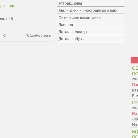
Аттракционы
орчество
Английский и иностранные языки
Физическое воспитание
нко, 46
Логопед
Детская одежда
 (0)
Подробнее
Детская обувь
ОБ
ПО
202
Па
наз
Бед
ГО
202
На
- к
На
БО
П