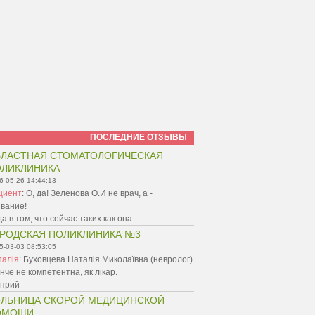
ПОСЛЕДНИЕ ОТЗЫВЫ
ЛАСТНАЯ СТОМАТОЛОГИЧЕСКАЯ
ЛИКЛИНИКА
6-05-26 14:44:13
циент
:
О, да! Зеленова О.И не врач, а -
вание!
а в том, что сейчас таких как она -
РОДСКАЯ ПОЛИКЛИНИКА №3
5-03-03 08:53:05
талія
:
Буховцева Наталія Миколаївна (невролог)
онче не компетентна, як лікар.
 прий
ЛЬНИЦА СКОРОЙ МЕДИЦИНСКОЙ
ОМОЩИ