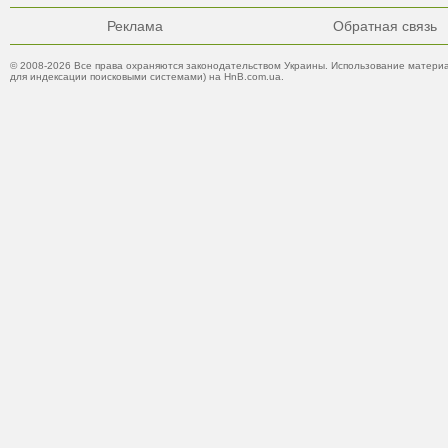
Реклама
Обратная связь
© 2008-2026 Все права охраняются законодательством Украины. Использование материа
для индексации поисковыми системами) на HnB.com.ua.