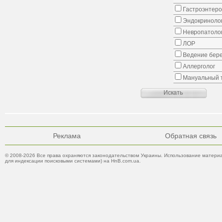
Гастроэнтеро
Эндокриноло
Невропатоло
ЛОР
Ведение бер
Аллерголог
Мануальный 
Реклама
Обратная связь
© 2008-2026 Все права охраняются законодательством Украины. Использование материа
для индексации поисковыми системами) на HnB.com.ua.