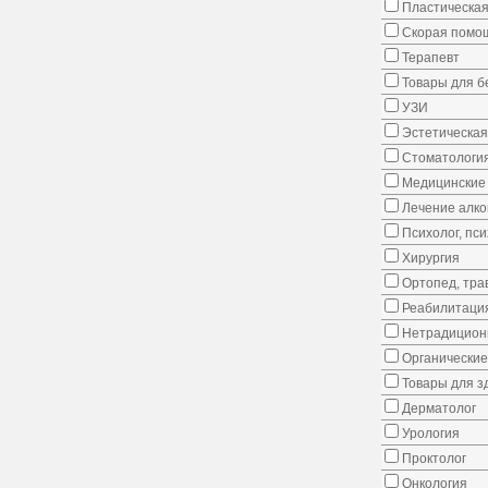
Пластическая
Скорая помо
Терапевт
Товары для 
УЗИ
Эстетическая
Стоматологи
Медицинские 
Лечение алко
Психолог, пс
Хирургия
Ортопед, тра
Реабилитаци
Нетрадицион
Органические
Товары для з
Дерматолог
Урология
Проктолог
Онкология