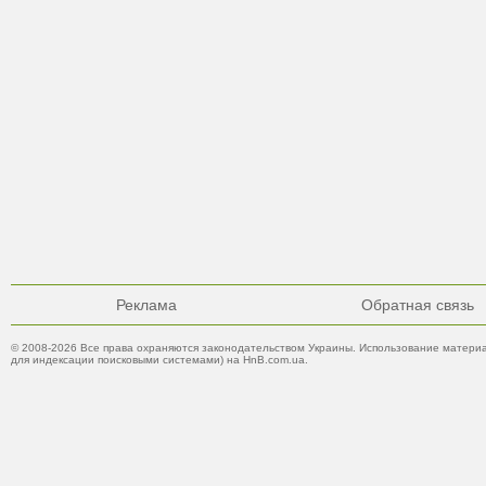
Реклама
Обратная связь
© 2008-2026 Все права охраняются законодательством Украины. Использование материа
для индексации поисковыми системами) на HnB.com.ua.